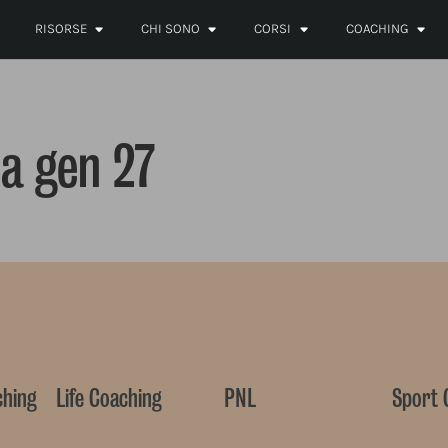
RISORSE
CHI SONO
CORSI
COACHING
ia gen 27
ching
Life Coaching
PNL
Sport 