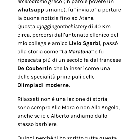
emerodromo
greco (in parole povere un
whatsapp
umano), fu “inviato” a portare
la buona notizia fino ad Atene.
Questa
#joggingonthehistory
di 40 Km
circa, percorsi dall’antenato ellenico del
mio collega e amico
Livio Sgarbi
, passò
alla storia come
“La Maratona”
e fu
ripescata più di un secolo fa dal francese
De Coubertin
che la inserì come una
delle specialità principali delle
Olimpiadi moderne
.
Rilassati non è una lezione di storia,
sono sempre Alle Mora e non Alle Angela,
anche se io e Alberto andiamo dallo
stesso barbiere.
Quindi perché ti ho scritto tutta questa